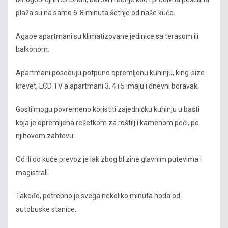
plaža su na samo 6-8 minuta šetnje od naše kuće.
Agape apartmani su klimatizovane jedinice sa terasom ili
balkonom.
Apartmani poseduju potpuno opremljenu kuhinju, king-size
krevet, LCD TV a apartmani 3, 4 i 5 imaju i dnevni boravak.
Gosti mogu povremeno koristiti zajedničku kuhinju u bašti
koja je opremljena rešetkom za roštilj i kamenom peći, po
njihovom zahtevu.
Od ili do kuće prevoz je lak zbog blizine glavnim putevima i
magistrali.
Takođe, potrebno je svega nekoliko minuta hoda od
autobuske stanice.