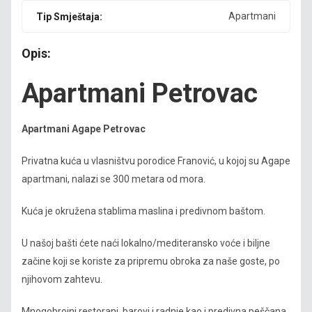
Apartmani
Tip Smještaja:
Opis:
Apartmani Petrovac
Apartmani Agape Petrovac
Privatna kuća u vlasništvu porodice Franović, u kojoj su Agape
apartmani, nalazi se 300 metara od mora.
Kuća je okružena stablima maslina i predivnom baštom.
U našoj bašti ćete naći lokalno/mediteransko voće i biljne
začine koji se koriste za pripremu obroka za naše goste, po
njihovom zahtevu.
Mnogobrojni restorani, barovi i radnje kao i predivna peščana