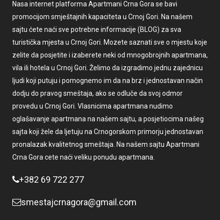
Nasa internet platforma Apartmani Crna Gora se bavi
promocijom smještajnih kapaciteta u Crnoj Gori. Na našem
sajtu ćete naći sve potrebne informacije (BLOG) za sva
turistička mjesta u Crnoj Gori. Mozete saznati sve o mjestu koje
zelite da posjetite i izaberete neki od mnogobrojnih apartmana,
vila ili hotela u Crnoj Gori. Želimo da izgradimo jednu zajednicu
ljudi koji putuju i pomognemo im da na brz i jednostavan način
dodju do pravog smeštaja, ako se odluče da svoj odmor
provedu u Crnoj Gori. Vlasnicima apartmana nudimo
oglašavanje apartmana na našem sajtu, a posjetiocima našeg
sajta koji žele da ljetuju na Crnogorskom primorju jednostavan
pronalazak kvalitetnog smeštaja. Na našem sajtu Apartmani
Crna Gora cete naći veliku ponudu apartmana.
+382 69 722 277
smestajcrnagora@gmail.com