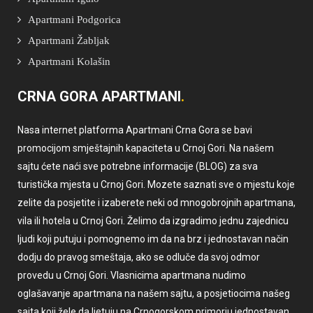
Apartmani Podgorica
Apartmani Žabljak
Apartmani Kolašin
CRNA GORA APARTMANI
Nasa internet platforma Apartmani Crna Gora se bavi
promocijom smještajnih kapaciteta u Crnoj Gori. Na našem
sajtu ćete naći sve potrebne informacije (BLOG) za sva
turistička mjesta u Crnoj Gori. Mozete saznati sve o mjestu koje
zelite da posjetite i izaberete neki od mnogobrojnih apartmana,
vila ili hotela u Crnoj Gori. Želimo da izgradimo jednu zajednicu
ljudi koji putuju i pomognemo im da na brz i jednostavan način
dodju do pravog smeštaja, ako se odluče da svoj odmor
provedu u Crnoj Gori. Vlasnicima apartmana nudimo
oglašavanje apartmana na našem sajtu, a posjetiocima našeg
sajta koji žele da ljetuju na Crnogorskom primorju jednostavan