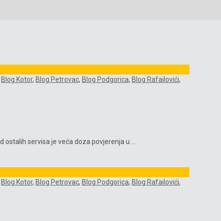
,
Blog Kotor
,
Blog Petrovac
,
Blog Podgorica
,
Blog Rafailovići
,
stalih servisa je veća doza povjerenja u ...
,
Blog Kotor
,
Blog Petrovac
,
Blog Podgorica
,
Blog Rafailovići
,