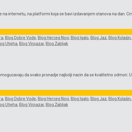
e na internetu, na platformi koja se bavi izdavanjem stanova na dan. C
ra
,
Blog Dobre Vode
,
Blog Herceg Novi
,
Blog Igalo
,
Blog Jaz
,
Blog Kolašin
log Utjeha
,
Blog Virpazar
,
Blog Žabljak
mogucavaju da svako pronadje najbolji nacin da se kvalitetno odmori. U j
ra
,
Blog Dobre Vode
,
Blog Herceg Novi
,
Blog Igalo
,
Blog Jaz
,
Blog Kolašin
log Utjeha
,
Blog Virpazar
,
Blog Žabljak