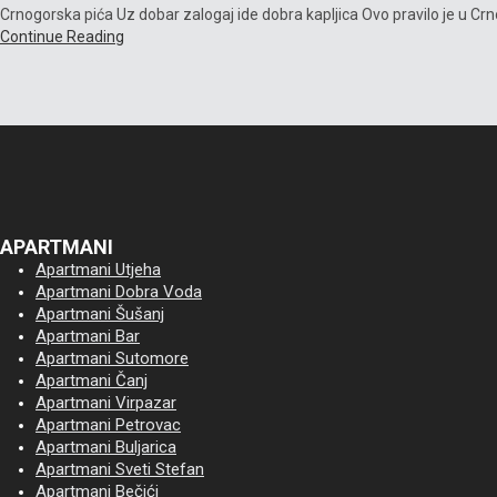
Crnogorska pića Uz dobar zalogaj ide dobra kapljica Ovo pravilo je u Crnoj 
Continue Reading
APARTMANI
Apartmani Utjeha
Apartmani Dobra Voda
Apartmani Šušanj
Apartmani Bar
Apartmani Sutomore
Apartmani Čanj
Apartmani Virpazar
Apartmani Petrovac
Apartmani Buljarica
Apartmani Sveti Stefan
Apartmani Bečići