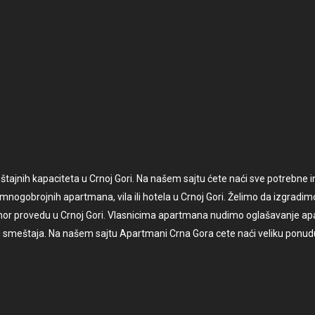
jnih kapaciteta u Crnoj Gori. Na našem sajtu ćete naći sve potrebne inf
 mnogobrojnih apartmana, vila ili hotela u Crnoj Gori. Želimo da izgradim
mor provedu u Crnoj Gori. Vlasnicima apartmana nudimo oglašavanje apa
g smeštaja. Na našem sajtu Apartmani Crna Gora cete naći veliku ponu