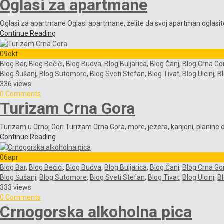
Oglasi za apartmane
Oglasi za apartmane Oglasi apartmane, želite da svoj apartman oglasit
Continue Reading
09
okt
Blog Bar
,
Blog Bečići
,
Blog Budva
,
Blog Buljarica
,
Blog Čanj
,
Blog Crna Go
Blog Šušanj
,
Blog Sutomore
,
Blog Sveti Stefan
,
Blog Tivat
,
Blog Ulcinj
,
B
336 views
0 Comments
Turizam Crna Gora
Turizam u Crnoj Gori Turizam Crna Gora, more, jezera, kanjoni, planine o
Continue Reading
06
apr
Blog Bar
,
Blog Bečići
,
Blog Budva
,
Blog Buljarica
,
Blog Čanj
,
Blog Crna Go
Blog Šušanj
,
Blog Sutomore
,
Blog Sveti Stefan
,
Blog Tivat
,
Blog Ulcinj
,
B
333 views
0 Comments
Crnogorska alkoholna pica