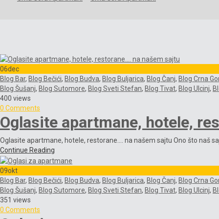
06
dec
Blog Bar
,
Blog Bečići
,
Blog Budva
,
Blog Buljarica
,
Blog Čanj
,
Blog Crna Go
Blog Šušanj
,
Blog Sutomore
,
Blog Sveti Stefan
,
Blog Tivat
,
Blog Ulcinj
,
B
400 views
0 Comments
Oglasite apartmane, hotele, re
Oglasite apartmane, hotele, restorane…. na našem sajtu Ono što naš sajt
Continue Reading
09
okt
Blog Bar
,
Blog Bečići
,
Blog Budva
,
Blog Buljarica
,
Blog Čanj
,
Blog Crna Go
Blog Šušanj
,
Blog Sutomore
,
Blog Sveti Stefan
,
Blog Tivat
,
Blog Ulcinj
,
B
351 views
0 Comments