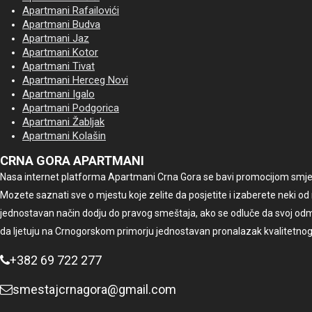
Apartmani Rafailovići
Apartmani Budva
Apartmani Jaz
Apartmani Kotor
Apartmani Tivat
Apartmani Herceg Novi
Apartmani Igalo
Apartmani Podgorica
Apartmani Žabljak
Apartmani Kolašin
CRNA GORA APARTMANI
Nasa internet platforma Apartmani Crna Gora se bavi promocijom smješta
Mozete saznati sve o mjestu koje zelite da posjetite i izaberete neki od
jednostavan način dodju do pravog smeštaja, ako se odluče da svoj od
da ljetuju na Crnogorskom primorju jednostavan pronalazak kvalitetno
+382 69 722 277
smestajcrnagora@gmail.com