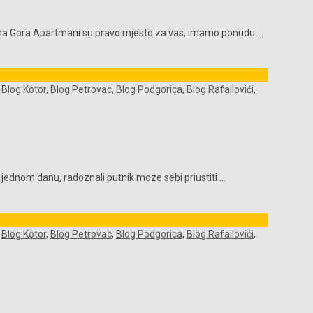
rna Gora Apartmani su pravo mjesto za vas, imamo ponudu ...
,
Blog Kotor
,
Blog Petrovac
,
Blog Podgorica
,
Blog Rafailovići
,
ednom danu, radoznali putnik moze sebi priustiti ...
,
Blog Kotor
,
Blog Petrovac
,
Blog Podgorica
,
Blog Rafailovići
,