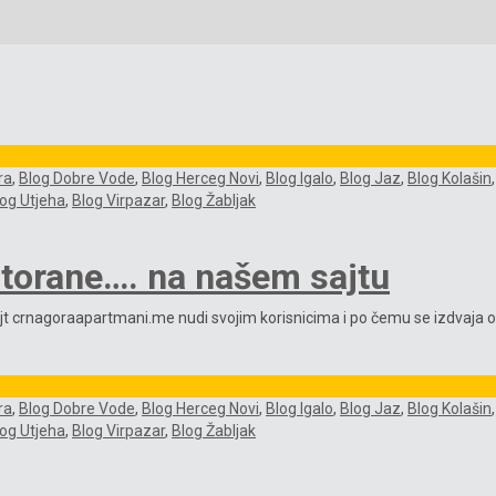
ra
,
Blog Dobre Vode
,
Blog Herceg Novi
,
Blog Igalo
,
Blog Jaz
,
Blog Kolašin
log Utjeha
,
Blog Virpazar
,
Blog Žabljak
storane…. na našem sajtu
 crnagoraapartmani.me nudi svojim korisnicima i po čemu se izdvaja od o
ra
,
Blog Dobre Vode
,
Blog Herceg Novi
,
Blog Igalo
,
Blog Jaz
,
Blog Kolašin
log Utjeha
,
Blog Virpazar
,
Blog Žabljak