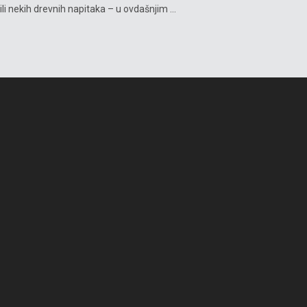
ili nekih drevnih napitaka – u ovdašnjim ...