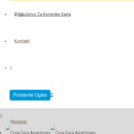
Blog
Uputstvo Za Korisnike Sajta
Kontakt
Postavite Oglas
login
/
Register