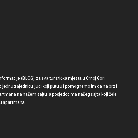
ormacije (BLOG) za sva turistička mjesta u Crnoj Gori.
o jednu zajednicu ljudi koji putuju i pomognemo im da na brz i
rtmana na našem sajtu, a posjetiocima našeg sajta koji žele
du apartmana.