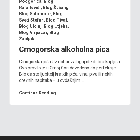
Podgorica
,
Blog
Rafailovići
,
Blog Šušanj
,
Blog Sutomore
,
Blog
Sveti Stefan
,
Blog Tivat
,
Blog Ulcinj
,
Blog Utjeha
,
Blog Virpazar
,
Blog
Žabljak
Crnogorska alkoholna pica
Crnogorska pića Uz dobar zalogaj ide dobra kapljica
Ovo pravilo je u Crnoj Gori dovedeno do perfekcije.
Bilo da ste ljubitelj kratkih pića, vina, piva ili nekih
drevnih napitaka – u ovdašnjim ...
Continue Reading