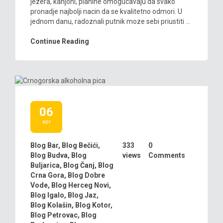
jezera, kanjoni, planine omogucavaju da svako
pronadje najbolji nacin da se kvalitetno odmori. U
jednom danu, radoznali putnik moze sebi priustiti ...
Continue Reading
06
apr
Blog Bar
,
Blog Bečići
,
333
0
Blog Budva
,
Blog
views
Comments
Buljarica
,
Blog Čanj
,
Blog
Crna Gora
,
Blog Dobre
Vode
,
Blog Herceg Novi
,
Blog Igalo
,
Blog Jaz
,
Blog Kolašin
,
Blog Kotor
,
Blog Petrovac
,
Blog