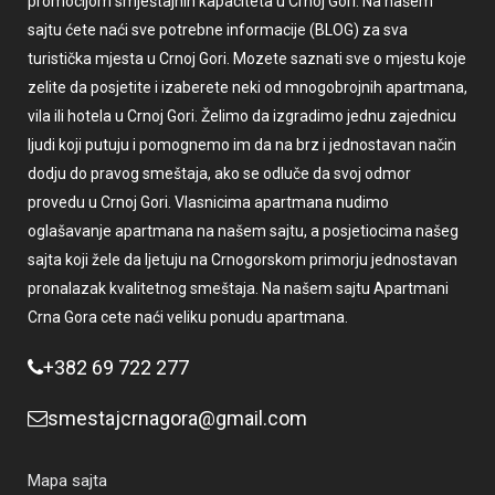
promocijom smještajnih kapaciteta u Crnoj Gori. Na našem
sajtu ćete naći sve potrebne informacije (BLOG) za sva
turistička mjesta u Crnoj Gori. Mozete saznati sve o mjestu koje
zelite da posjetite i izaberete neki od mnogobrojnih apartmana,
vila ili hotela u Crnoj Gori. Želimo da izgradimo jednu zajednicu
ljudi koji putuju i pomognemo im da na brz i jednostavan način
dodju do pravog smeštaja, ako se odluče da svoj odmor
provedu u Crnoj Gori. Vlasnicima apartmana nudimo
oglašavanje apartmana na našem sajtu, a posjetiocima našeg
sajta koji žele da ljetuju na Crnogorskom primorju jednostavan
pronalazak kvalitetnog smeštaja. Na našem sajtu Apartmani
Crna Gora cete naći veliku ponudu apartmana.
+382 69 722 277
smestajcrnagora@gmail.com
Mapa sajta