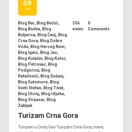
09
okt
Blog Bar
,
Blog Bečići
,
336
0
Blog Budva
,
Blog
views
Comments
Buljarica
,
Blog Čanj
,
Blog
Crna Gora
,
Blog Dobre
Vode
,
Blog Herceg Novi
,
Blog Igalo
,
Blog Jaz
,
Blog Kolašin
,
Blog Kotor
,
Blog Petrovac
,
Blog
Podgorica
,
Blog
Rafailovići
,
Blog Šušanj
,
Blog Sutomore
,
Blog
Sveti Stefan
,
Blog Tivat
,
Blog Ulcinj
,
Blog Utjeha
,
Blog Virpazar
,
Blog
Žabljak
Turizam Crna Gora
Turizam u Crnoj Gori Turizam Crna Gora, more,