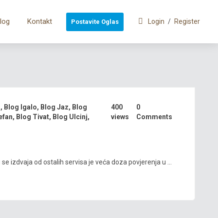
log
Kontakt
Login
/
Register
Postavite Oglas
i
,
Blog Igalo
,
Blog Jaz
,
Blog
400
0
efan
,
Blog Tivat
,
Blog Ulcinj
,
views
Comments
 izdvaja od ostalih servisa je veća doza povjerenja u ...