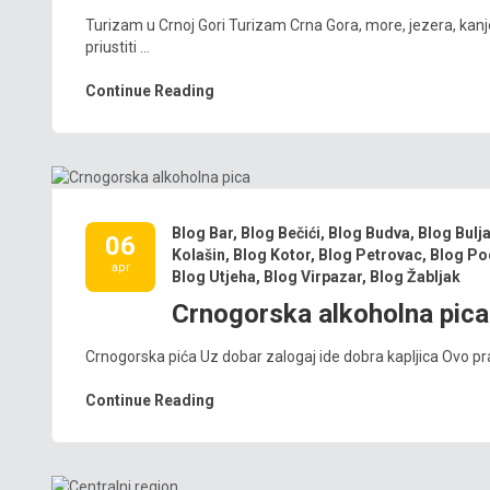
Turizam u Crnoj Gori Turizam Crna Gora, more, jezera, kanj
priustiti ...
Continue Reading
Blog Bar
,
Blog Bečići
,
Blog Budva
,
Blog Bulj
06
Kolašin
,
Blog Kotor
,
Blog Petrovac
,
Blog Po
apr
Blog Utjeha
,
Blog Virpazar
,
Blog Žabljak
Crnogorska alkoholna pica
Crnogorska pića Uz dobar zalogaj ide dobra kapljica Ovo pravil
Continue Reading