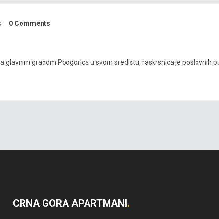
s
0 Comments
, sa glavnim gradom Podgorica u svom središtu, raskrsnica je poslovnih put
CRNA GORA APARTMANI