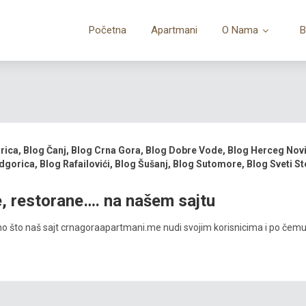
Početna
Apartmani
O Nama
B
arica
,
Blog Čanj
,
Blog Crna Gora
,
Blog Dobre Vode
,
Blog Herceg Nov
dgorica
,
Blog Rafailovići
,
Blog Šušanj
,
Blog Sutomore
,
Blog Sveti St
e, restorane…. na našem sajtu
 što naš sajt crnagoraapartmani.me nudi svojim korisnicima i po čemu se