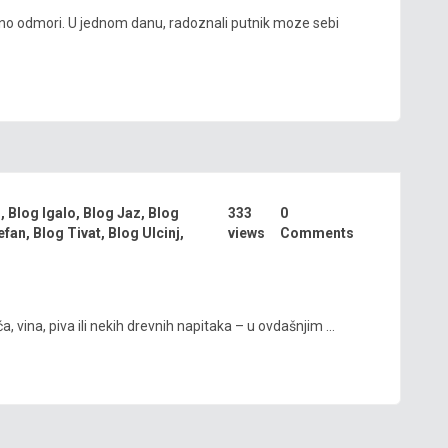
etno odmori. U jednom danu, radoznali putnik moze sebi
i
,
Blog Igalo
,
Blog Jaz
,
Blog
333
0
efan
,
Blog Tivat
,
Blog Ulcinj
,
views
Comments
, vina, piva ili nekih drevnih napitaka – u ovdašnjim ...