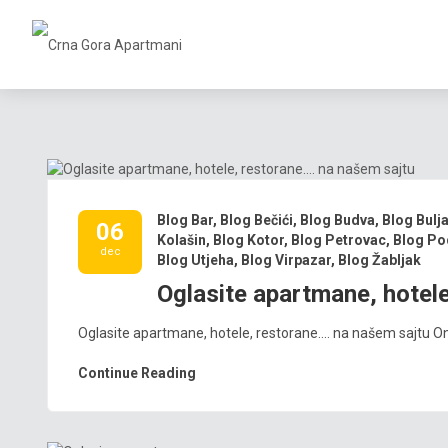
Blog Bar
,
Blog Bečići
,
Blog Budva
,
Blog Bulj
06
Kolašin
,
Blog Kotor
,
Blog Petrovac
,
Blog Po
dec
Blog Utjeha
,
Blog Virpazar
,
Blog Žabljak
Oglasite apartmane, hotel
Oglasite apartmane, hotele, restorane…. na našem sajtu Ono
Continue Reading