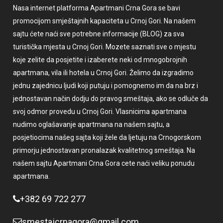
Nasa internet platforma Apartmani Crna Gora se bavi
promocijom smještajnih kapaciteta u Crnoj Gori. Na našem
sajtu ćete naći sve potrebne informacije (BLOG) za sva
turistička mjesta u Crnoj Gori. Mozete saznati sve o mjestu
koje zelite da posjetite i izaberete neki od mnogobrojnih
apartmana, vila ili hotela u Crnoj Gori. Želimo da izgradimo
jednu zajednicu ljudi koji putuju i pomognemo im da na brz i
jednostavan način dodju do pravog smeštaja, ako se odluče da
svoj odmor provedu u Crnoj Gori. Vlasnicima apartmana
nudimo oglašavanje apartmana na našem sajtu, a
posjetiocima našeg sajta koji žele da ljetuju na Crnogorskom
primorju jednostavan pronalazak kvalitetnog smeštaja. Na
našem sajtu Apartmani Crna Gora cete naći veliku ponudu
apartmana.
+382 69 722 277
smestajcrnagora@gmail.com