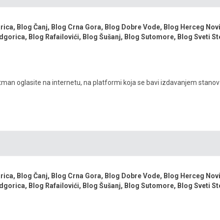
arica
,
Blog Čanj
,
Blog Crna Gora
,
Blog Dobre Vode
,
Blog Herceg Nov
dgorica
,
Blog Rafailovići
,
Blog Šušanj
,
Blog Sutomore
,
Blog Sveti St
tman oglasite na internetu, na platformi koja se bavi izdavanjem stano
arica
,
Blog Čanj
,
Blog Crna Gora
,
Blog Dobre Vode
,
Blog Herceg Nov
dgorica
,
Blog Rafailovići
,
Blog Šušanj
,
Blog Sutomore
,
Blog Sveti St