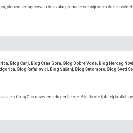
oni, planine omogucavaju da svako pronadje najbolji nacin da se kvalit
arica
,
Blog Čanj
,
Blog Crna Gora
,
Blog Dobre Vode
,
Blog Herceg Nov
dgorica
,
Blog Rafailovići
,
Blog Šušanj
,
Blog Sutomore
,
Blog Sveti St
o je u Crnoj Gori dovedeno do perfekcije. Bilo da ste ljubitelj kratkih pića