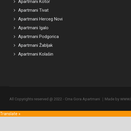
Apartmani Kotor
Apartmani Tivat
Apartmani Herceg Novi
Apartmani Igalo
Apartmani Podgorica
Apartmani Žabljak
Apartmani Kolašin
www.i
All Copyrights reserved @ 2022 - Crna Gora Apartmani ｜Made by
Translate »